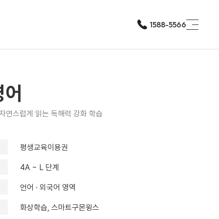
1588-5566
영어
자연스럽게 읽는 독해력 강화 학습
평생교육이용권
4A ~ L 단계
언어 · 외국어 영역
화상학습, 스마트구몬윙스