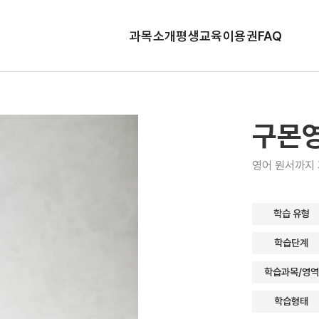
과목소개
평생교육이용권
FAQ
구몬
영어 원서까지 
학습 유형
학습단계
학습과목/영역
학습형태